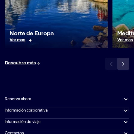
Norte de Europa
Medit
Ver mas
Ver mas
Descubre más
Reserva ahora
Información corporativa
Información de viaje
Contactos