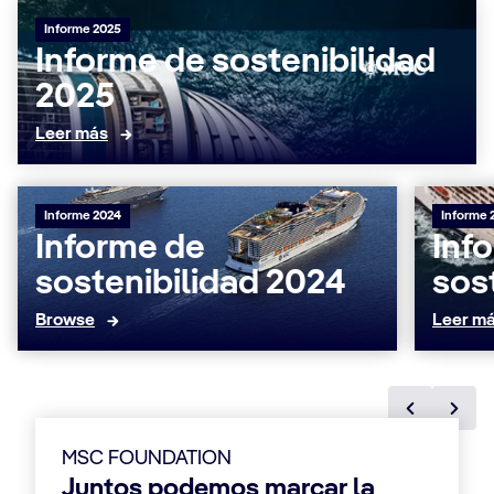
Informe 2025
Informe de sostenibilidad
2025
Leer más
Informe 2024
Informe 
Informe de
Inf
sostenibilidad 2024
sos
Browse
Leer m
MSC FOUNDATION
Juntos podemos marcar la