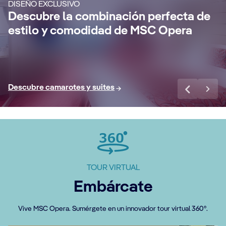
DISEÑO EXCLUSIVO
disfrutando de una elegante suite con más
Descubre la combinación perfecta de
espacio, un gran balcón privado y
Rel
estilo y comodidad de MSC Opera
ventajas exclusivas.
de
Ver más
Ve
Descubre camarotes y suites
TOUR VIRTUAL
Embárcate
Vive MSC Opera. Sumérgete en un innovador tour virtual 360°.