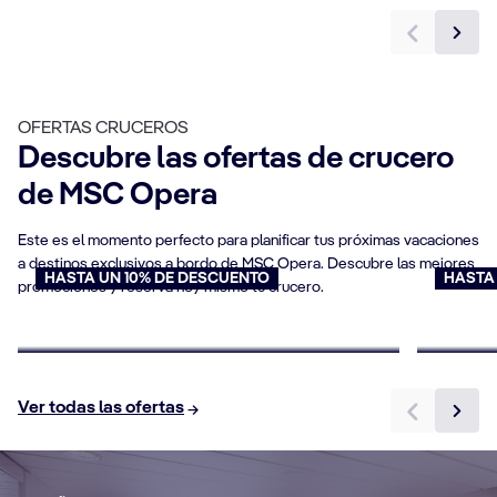
OFERTAS CRUCEROS
Descubre las ofertas de crucero
de MSC Opera
Este es el momento perfecto para planificar tus próximas vacaciones
a destinos exclusivos a bordo de MSC Opera. Descubre las mejores
HASTA UN 10% DE DESCUENTO
HASTA
promociones y reserva hoy mismo tu crucero.
Cruceros para personas mayores
Oferta
Reserva ahora
Reserv
DETALLES DEL CAMAROTE
DE
Ver todas las ofertas
Suites
C
s
b
Haz que tu crucero sea inolvidable