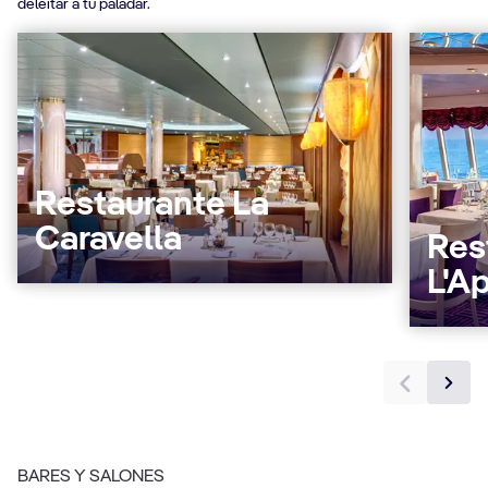
deleitar a tu paladar.
Restaurante La
Caravella
Res
L'A
BARES Y SALONES