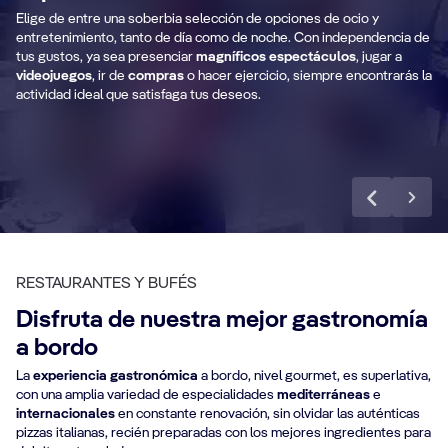
Elige de entre una soberbia selección de opciones de ocio y
Zona de compras
T
entretenimiento, tanto de día como de noche. Con independencia de
tus gustos, ya sea presenciar
magníficos espectáculos
, jugar a
videojuegos
, ir de
compras
o hacer ejercicio, siempre encontrarás la
actividad ideal que satisfaga tus deseos.
Descubre más
RESTAURANTES Y BUFÉS
Disfruta de nuestra mejor gastronomía
a bordo
La
experiencia gastronómica
a bordo, nivel gourmet, es superlativa,
con una amplia variedad de especialidades
mediterráneas
e
internacionales
en constante renovación, sin olvidar las auténticas
pizzas italianas, recién preparadas con los mejores ingredientes para