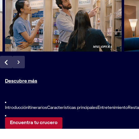
Descubre más
Introducción
Itinerarios
Características principales
Entretenimiento
Resta
Encuentra tu crucero