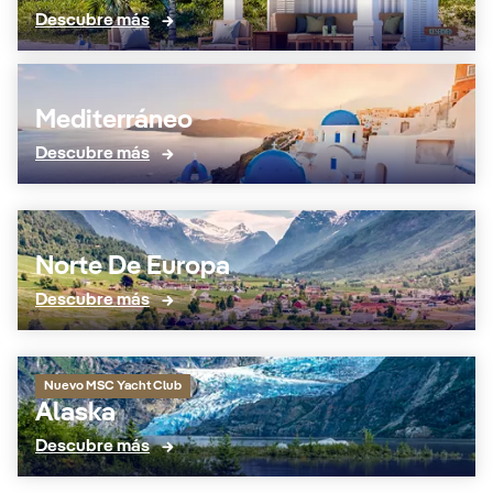
Descubre más
Mediterráneo
Descubre más
Norte De Europa
Descubre más
Nuevo MSC Yacht Club
Alaska
Descubre más