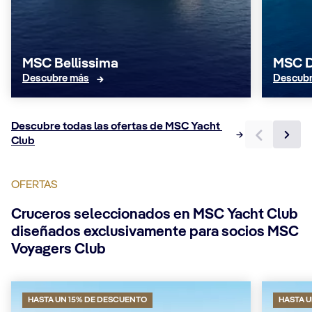
MSC Bellissima
MSC D
Descubre más
Descubr
Descubre todas las ofertas de MSC Yacht 
Club
OFERTAS
Cruceros seleccionados en MSC Yacht Club
diseñados exclusivamente para socios MSC
Voyagers Club
HASTA UN 15% DE DESCUENTO
HASTA U