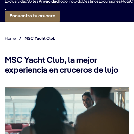
Exclusividad
Suites
Privacidad
Todo Incluido
Destinos
Excursiones
Flota
O
Encuentra tu crucero
Home
/
MSC Yacht Club
MSC Yacht Club, la mejor
experiencia en cruceros de lujo