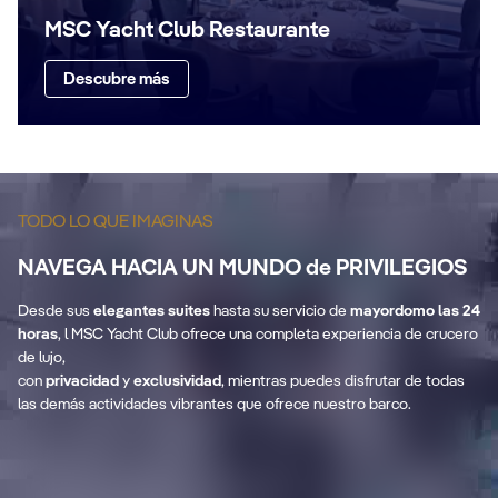
MSC Yacht Club Restaurante
Descubre más
TODO LO QUE IMAGINAS
NAVEGA HACIA UN MUNDO de PRIVILEGIOS
Desde sus
elegantes suites
hasta su servicio de
mayordomo las 24
horas
, l MSC Yacht Club ofrece una completa experiencia de crucero
de lujo,
con
privacidad
y
exclusividad
, mientras puedes disfrutar de todas
las demás actividades vibrantes que ofrece nuestro barco.
Exclusividad
Pr
Mostrar más
Most