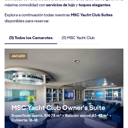
máxima comodidad con
servicios de lujo
y
toques elegantes
.
Explora a continuación todas nuestras
MSC Yacht Club Suites
disponibles para reservar.
(11) Todos los Camarotes
(11) MSC Yacht Club
JACUZZI
MSC Yacht Club Owner's Suite
Superficie: aprox. 104-78 m² + Balcón: aprox. 65-48 m² +
Cubierta: 16-18