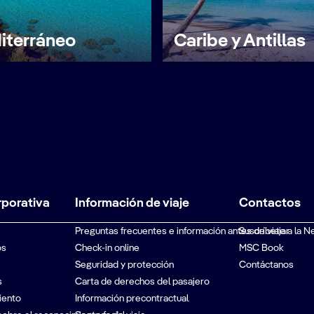
iterráneo
Caribe y Antillas
rporativa
Información de viaje
Contactos
Preguntas frecuentes e información antes de viajar
Suscríbete a la N
os
Check-in online
MSC Book
Seguridad y protección
Contáctanos
s
Carta de derechos del pasajero
iento
Información precontractual