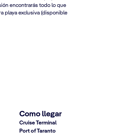
rsión encontrarás todo lo que
ra playa exclusiva (disponible
uceros de Taranto
Como llegar
Cruise Terminal
Port of Taranto