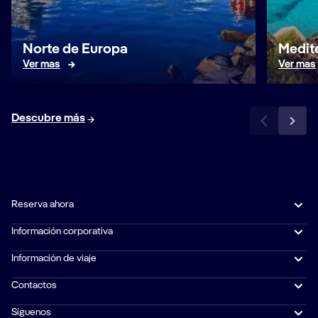
Norte de Europa
Medit
Ver mas
Ver mas
Descubre más
Reserva ahora
Información corporativa
Información de viaje
Contactos
Síguenos