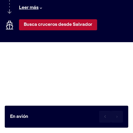
amplia variedad de itinerarios, desde relajantes
Leer más
escapadas a la playa hasta emocionantes aventuras
urbanas. Descubre el mundo con nosotros.
Busca cruceros desde Salvador
Viajar a la terminal de cruceros de
Salvador
Codeba
Avenida da França, 1551
Comércio, Salvador
En avión