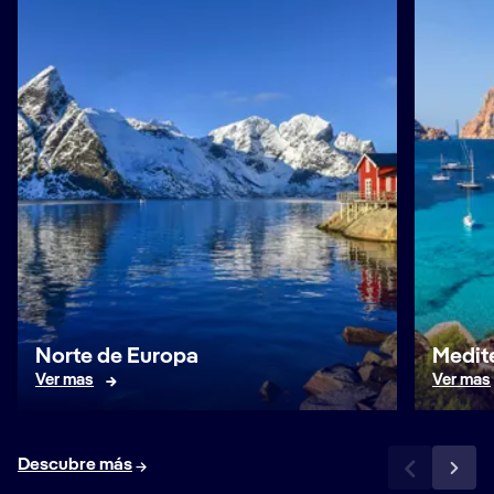
Norte de Europa
Medit
Ver mas
Ver mas
Descubre más