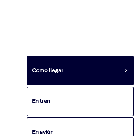
Viajar a la terminal de cr
REVIER - Port of Oslo , PB 230 Sentrum, N-01
Como llegar
En tren
En avión