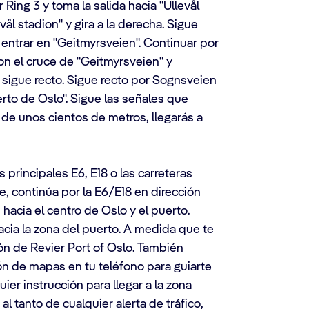
 Ring 3 y toma la salida hacia "Ullevål
evål stadion" y gira a la derecha. Sigue
 entrar en "Geitmyrsveien". Continuar por
on el cruce de "Geitmyrsveien" y
y sigue recto. Sigue recto por Sognsveien
rto de Oslo". Sigue las señales que
 de unos cientos de metros, llegarás a
 principales E6, E18 o las carreteras
te, continúa por la E6/E18 en dirección
 hacia el centro de Oslo y el puerto.
cia la zona del puerto. A medida que te
ión de Revier Port of Oslo. También
ón de mapas en tu teléfono para guiarte
ier instrucción para llegar a la zona
l tanto de cualquier alerta de tráfico,