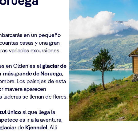
Noruega
barcarás en un pequeño
 cuantas casas y una gran
ras variadas excursiones.
es en Olden es el
glaciar de
ar
más grande de Noruega
,
ombre. Los paisajes de esta
 primavera aparecen
 laderas se llenan de flores.
zul único
al que llega la
apetece es ir a la aventura,
glaciar
de
Kjenndel
. Allí