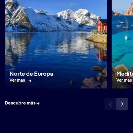
Norte de Europa
Medit
Ver mas
Ver mas
Descubre más