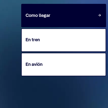
Como llegar
En tren
En avión