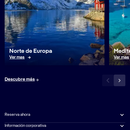
Norte de Europa
Medit
Ver mas
Ver mas
Descubre más
Reserva ahora
Información corporativa