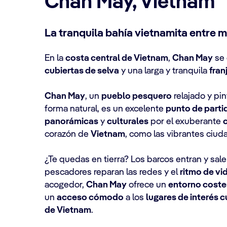
Chan May, Vietnam
La tranquila bahía vietnamita entre 
En la
costa central de Vietnam
,
Chan May
se 
cubiertas de selva
y una larga y tranquila
fran
Chan May
, un
pueblo pesquero
relajado y pi
forma natural, es un excelente
punto de parti
panorámicas
y
culturales
por el exuberante
corazón de
Vietnam
, como las vibrantes ciu
¿Te quedas en tierra? Los barcos entran y sal
pescadores reparan las redes y el
ritmo de vi
acogedor,
Chan May
ofrece un
entorno coste
un
acceso cómodo
a los
lugares de interés cu
de Vietnam
.