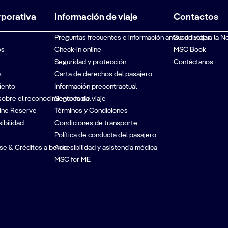
rporativa
Información de viaje
Contactos
Preguntas frecuentes e información antes de viajar
Suscríbete a la N
os
Check-in online
MSC Book
Seguridad y protección
Contáctanos
s
Carta de derechos del pasajero
iento
Información precontractual
sobre el reconocimiento facial
Seguros de viaje
ine Reserve
Términos y Condiciones
ibilidad
Condiciones de transporte
Política de conducta del pasajero
se & Créditos a bordo
Accesibilidad y asistencia médica
MSC for ME