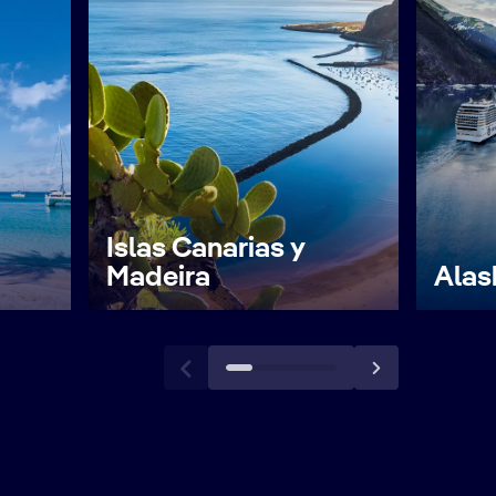
Islas Canarias y
Madeira
Alas