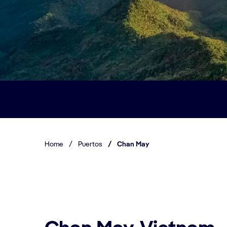
Home
/
Puertos
/
Chan May