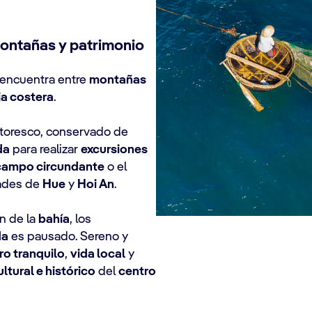
montañas y patrimonio
encuentra entre
montañas
ja costera
.
ntoresco, conservado de
da
para realizar
excursiones
campo circundante
o el
dades de
Hue
y
Hoi An
.
en de la
bahía
, los
da
es pausado. Sereno y
ro tranquilo
,
vida local
y
ltural e histórico
del
centro