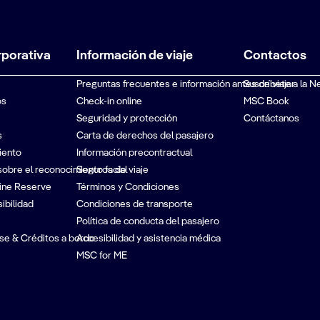
rporativa
Información de viaje
Contactos
Preguntas frecuentes e información antes de viajar
Suscríbete a la N
os
Check-in online
MSC Book
Seguridad y protección
Contáctanos
s
Carta de derechos del pasajero
iento
Información precontractual
sobre el reconocimiento facial
Seguros de viaje
ine Reserve
Términos y Condiciones
ibilidad
Condiciones de transporte
Política de conducta del pasajero
se & Créditos a bordo
Accesibilidad y asistencia médica
MSC for ME