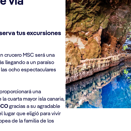
e vía
eserva tus excursiones
n crucero MSC será una
ás llegando a un paraíso
 las ocho espectaculares
 proporcionará una
la cuarta mayor isla canaria,
ESCO
gracias a su agradable
l lugar que eligió para vivir
opea de la familia de los