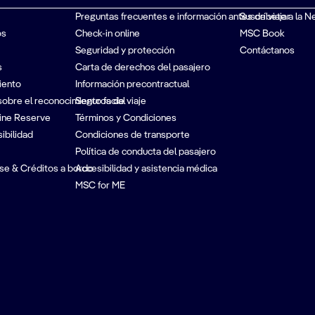
Preguntas frecuentes e información antes de viajar
Suscríbete a la N
os
Check-in online
MSC Book
Seguridad y protección
Contáctanos
s
Carta de derechos del pasajero
iento
Información precontractual
sobre el reconocimiento facial
Seguros de viaje
ine Reserve
Términos y Condiciones
ibilidad
Condiciones de transporte
Política de conducta del pasajero
se & Créditos a bordo
Accesibilidad y asistencia médica
MSC for ME