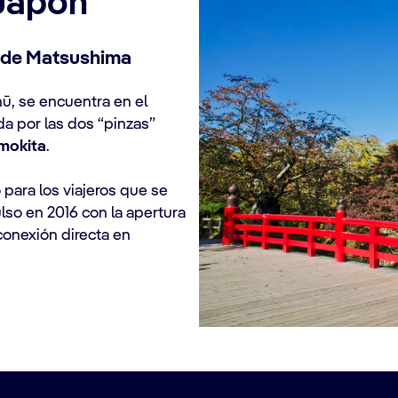
 Japón
a de Matsushima
ū, se encuentra en el
da por las dos “pinzas”
imokita
.
para los viajeros que se
ulso en 2016 con la apertura
conexión directa en