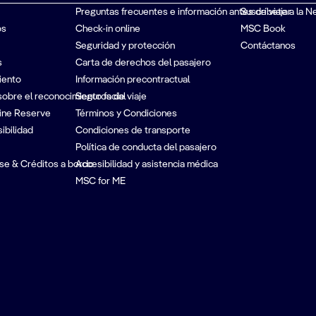
Preguntas frecuentes e información antes de viajar
Suscríbete a la N
os
Check-in online
MSC Book
Seguridad y protección
Contáctanos
s
Carta de derechos del pasajero
iento
Información precontractual
sobre el reconocimiento facial
Seguros de viaje
ine Reserve
Términos y Condiciones
ibilidad
Condiciones de transporte
Política de conducta del pasajero
se & Créditos a bordo
Accesibilidad y asistencia médica
MSC for ME