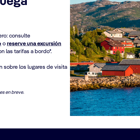
ruega
ero: consulte
o
o
reserve una excursión
las tarifas a bordo*.
 sobre los lugares de visita
es en breve.