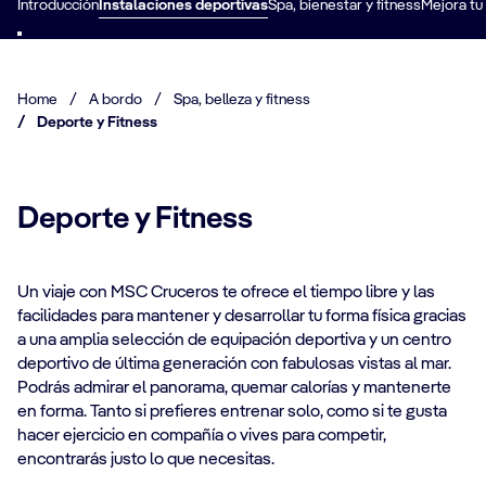
Introducción
Instalaciones deportivas
Spa, bienestar y fitness
Mejora tu
Home
/
A bordo
/
Spa, belleza y fitness
/
Deporte y Fitness
Deporte y Fitness
Un viaje con MSC Cruceros te ofrece el tiempo libre y las
facilidades para mantener y desarrollar tu forma física gracias
a una amplia selección de equipación deportiva y un centro
deportivo de última generación con fabulosas vistas al mar.
Podrás admirar el panorama, quemar calorías y mantenerte
en forma. Tanto si prefieres entrenar solo, como si te gusta
hacer ejercicio en compañía o vives para competir,
encontrarás justo lo que necesitas.