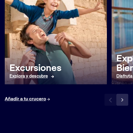
Exp
Excursiones
Bie
Explora y descubre
Disfruta
Añadir a tu crucero