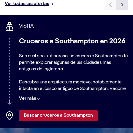
Ver todas las ofertas
llevarte a islas de arena blanca en el
Caribe
, como
Santa Lucía
y
Barbados
, o a
Abu Dabi
y
Doha
.
VISITA
Cruceros a Southampton en 2026
Sea cual sea tu itinerario, un crucero a Southampton te
permite explorar algunas de las ciudades más
antiguas de Inglaterra.
Descubre una arquitectura medieval notablemente
intacta en el casco antiguo de Southampton. Recorre
calles serpenteantes que en su día visitaron
Ver más
personalidades como
Jane Austen
, donde iglesias
con siglos de antigüedad se intercalan entre edificios
Tudor y una elegante
arquitectura georgiana
. Toda
Buscar cruceros a Southampton
esta historia logra mezclarse con la animada escena
cultural de la ciudad, que incluye galerías de arte de