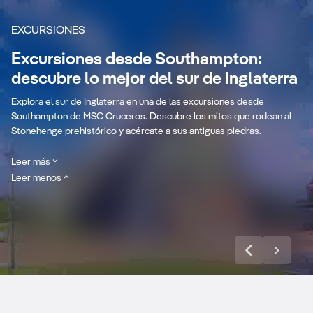
renombre internacional, el teatro más grande de la
costa sur de Inglaterra y parques formales declarados
EXCURSIONES
monumentos de Grado II.
Excursiones desde Southampton:
Winchester:
Además de ofrecer bonitos pueblos portuarios,
descubre lo mejor del sur de Inglaterra
costas de arena y paseos por acantilados, un crucero
descubre el antiguo
Lo
a Southampton también te deja a poca distancia de
Explora el sur de Inglaterra en una de las excursiones desde
paisajes impresionantes como el
New Forest
y
pasado de
su
Southampton de MSC Cruceros. Descubre los mitos que rodean al
lugares históricos como
Portsmouth
,
Salisbury
y
Stonehenge prehistórico y acércate a sus antiguas piedras.
Inglaterra
au
Winchester
, donde las calles pintorescas y revueltas
están llenas de tiendas independientes.
Leer más
Leer menos
Historia inglesa, paisajes deslumbrantes y un
Descubre más
ambiente cosmopolita: un crucero a Southampton lo
tiene todo.