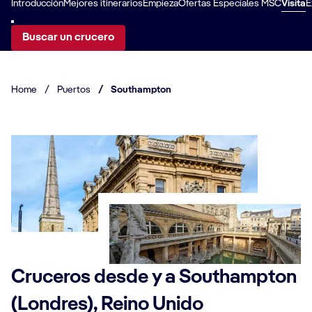
Introducción
Mejores itinerarios
Empieza
Ofertas Especiales MSC
Visita
E
Buscar un crucero
Home
/
Puertos
/
Southampton
Cruceros desde y a Southampton
(Londres), Reino Unido