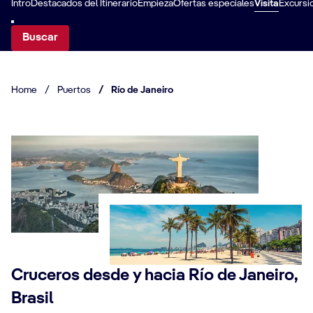
Intro
Destacados del Itinerario
Empieza
Ofertas especiales
Visita
Excursi
Buscar
Home
/
Puertos
/
Río de Janeiro
Cruceros desde y hacia Río de Janeiro,
Brasil