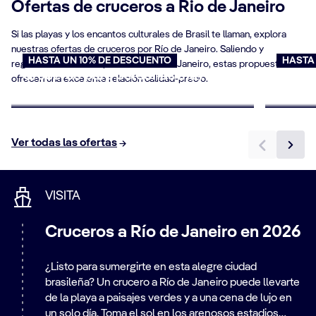
Ofertas de cruceros a Rio de Janeiro
de Río de Janeiro.
Si las playas y los encantos culturales de Brasil te llaman, explora
Descubre lo mejor de Brasil y más allá con los
nuestras ofertas de cruceros por Río de Janeiro. Saliendo y
cruceros desde Río de Janeiro.
HASTA UN 10% DE DESCUENTO
HASTA
regresando desde el puerto de Río de Janeiro, estas propuestas
Cruceros para personas mayores
Oferta
ofrecen una excelente relación calidad-precio.
Reserva ahora
Reserv
Ver todas las ofertas
VISITA
Cruceros a Río de Janeiro en 2026
¿Listo para sumergirte en esta alegre ciudad
brasileña? Un crucero a Río de Janeiro puede llevarte
de la playa a paisajes verdes y a una cena de lujo en
un solo día. Toma el sol en los arenosos estadios