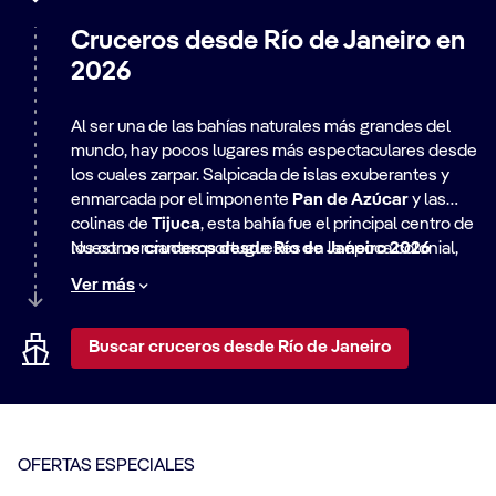
Cruceros desde Río de Janeiro en
2026
Al ser una de las bahías naturales más grandes del
mundo, hay pocos lugares más espectaculares desde
los cuales zarpar. Salpicada de islas exuberantes y
enmarcada por el imponente
Pan de Azúcar
y las
colinas de
Tijuca
, esta bahía fue el principal centro de
los comerciantes portugueses en la época colonial,
Nuestros
cruceros desde Río de Janeiro 2026
quienes enviaban café y azúcar al Viejo Mundo. Hoy, el
incluyen travesías hacia el norte, visitando la localidad
Ver más
puerto de cruceros de Río de Janeiro es tu puerta de
balnearia brasileña de
Búzios
, la exuberante y
entrada a unas vacaciones inolvidables.
arquitectónicamente rica ciudad costera de
Ilhéus
y la
histórica ciudad de
Salvador
. O bien, navega hacia el
Buscar cruceros desde Río de Janeiro
sur hasta la isla volcánica de
Ilhabela
, destino
predilecto de los
paulistas
. Y esto no termina aquí:
otro crucero desde Río de Janeiro recorre la costa
atlántica hasta
Punta del Este
y la capital uruguaya,
OFERTAS ESPECIALES
Montevideo
, además de Buenos Aires, la seductora
metrópoli llena de tango, antes de regresar al puerto