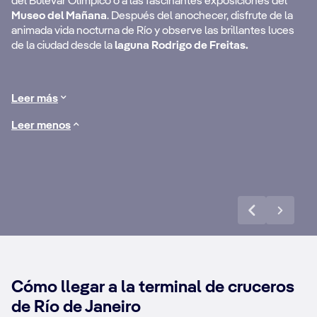
del Bulevar Olímpico o a las fascinantes exposiciones del
de Janeiro.
Museo del Mañana
. Después del anochecer, disfrute de la
animada vida nocturna de Río y observe las brillantes luces
a
Siente la arena bajo
Su
de la ciudad desde la
laguna Rodrigo de Freitas.
tus pies en Ipanema
Az
y Copacabana.
te
Leer más
Leer menos
Descubre más
Cómo llegar a la terminal de cruceros
de Río de Janeiro