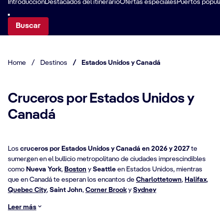
Introducción
Destacados del itinerario
Ofertas especiales
Puertos popul
Buscar
Home
/
Destinos
/
Estados Unidos y Canadá
Cruceros por Estados Unidos y
Canadá
Los
cruceros por Estados Unidos y Canadá en 2026 y 2027
te
sumergen en el bullicio metropolitano de ciudades imprescindibles
como
Nueva York
,
Boston
y
Seattle
en Estados Unidos, mientras
que en Canadá te esperan los encantos de
Charlottetown
,
Halifax
,
Quebec City
,
Saint John
,
Corner Brook
y
Sydney
Leer más