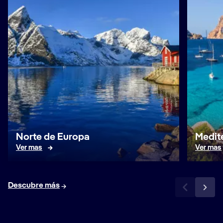
Norte de Europa
Medit
Ver mas
Ver mas
Descubre más