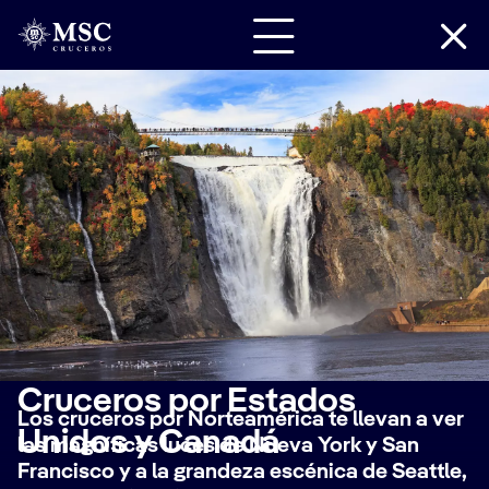
Cruceros por Estados
Los cruceros por Norteamérica te llevan a ver
Unidos y Canadá
las magníficas luces de Nueva York y San
Francisco y a la grandeza escénica de Seattle,