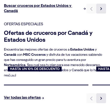
Buscar cruceros por Estados Unidos y 
Canadá
OFERTAS ESPECIALES
Ofertas de cruceros por Canadá y
Estados Unidos
Encuentra las mejores ofertas de cruceros a
Estados Unidos
y
Canadá
con
MSC Cruceros
y disfruta de tus vacaciones sabiendo
que has conseguido un gran precio para tu aventura por
Norteamérica
. Sea cual sea tu plan para ese merecido descanso,
HASTA UN 10% DE DESCUENTO
HASTA
encontrarás un crucero por Estados Unidos y Canadá que lo hará
Cruceros para personas mayores
Oferta
realidad
Reserva ahora
Reserv
Ver todas las ofertas