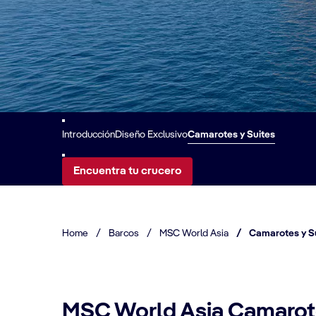
Introducción
Diseño Exclusivo
Camarotes y Suites
Encuentra tu crucero
Home
/
Barcos
/
MSC World Asia
/
Camarotes y S
MSC World Asia Camarote