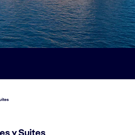
uites
s y Suites