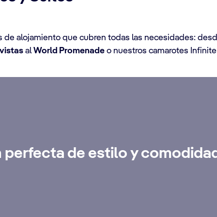
 de alojamiento que cubren todas las necesidades: desde
vistas
al
World Promenade
o nuestros camarotes Infinit
lub
 perfecta de estilo y comodida
ble con servicio de mayordomo las 24 horas, conserje exclusivo
 y un sinfín de privilegios.