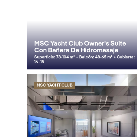
MSC Yacht Club Owner's Suite
Con Bañera De Hidromasaje
Superficie: 78-104 m² + Balcón: 48-65 m² + Cubierta:
16 -18
MSC YACHT CLUB