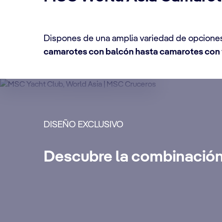
Dispones de una amplia variedad de opciones
camarotes con balcón hasta camarotes con 
DETALLES DEL CAMAROTE
DISEÑO EXCLUSIVO
Suites MSC Yacht C
Descubre la combinación
Disfruta de un crucero lujoso e inolvida
premium adicionales, paquetes de Internet