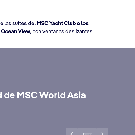
 las suites del
MSC Yacht Club o los
e
Ocean View
, con ventanas deslizantes.
d de MSC World Asia
, bebidas
Ver más